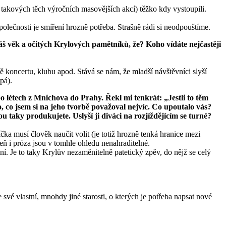
 takových těch výročních masovějších akcí) těžko kdy vystoupili.
polečnosti je smíření hrozně potřeba. Strašně rádi si neodpouštíme.
váš věk a očitých Krylových pamětníků, že? Koho vídáte nejčastěji
ě koncertu, klubu apod. Stává se nám, že mladší návštěvníci slyší
pá).
o létech z Mnichova do Prahy. Řekl mi tenkrát: „Jestli to těm
 co jsem si na jeho tvorbě považoval nejvíc. Co upoutalo vás?
u taky produkujete. Uslyší ji diváci na rozjíždějícím
se
turné?
čka musí člověk naučit volit (je totiž hrozně tenká hranice mezi
ň i próza jsou v tomhle ohledu nenahraditelné.
ní. Je to taky Krylův nezaměnitelně patetický zpěv, do nějž se celý
své vlastní, mnohdy jiné starosti, o kterých je potřeba napsat nové