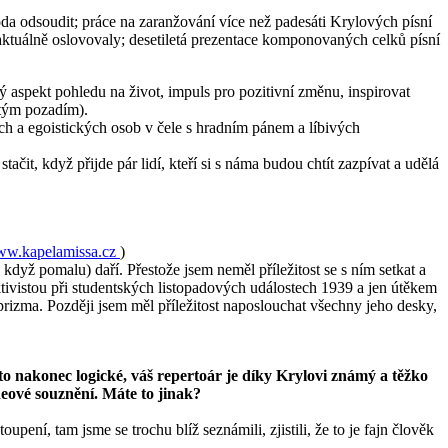
da odsoudit; práce na zaranžování více než padesáti Krylových písní
aktuálně oslovovaly; desetiletá prezentace komponovaných celků písní
ý aspekt pohledu na život, impuls pro pozitivní změnu, inspirovat
itým pozadím).
h a egoistických osob v čele s hradním pánem a líbivých
čit, když přijde pár lidí, kteří si s náma budou chtít zazpívat a udělá
w.kapelamissa.cz
)
i když pomalu) daří. Přestože jsem neměl příležitost se s ním setkat a
tivistou při studentských listopadových událostech 1939 a jen útěkem
rizma. Později jsem měl příležitost naposlouchat všechny jeho desky,
o nakonec logické, váš repertoár je díky Krylovi známý a těžko
ideové souznění. Máte
to
jinak?
ení, tam jsme se trochu blíž seznámili, zjistili, že to je fajn člověk