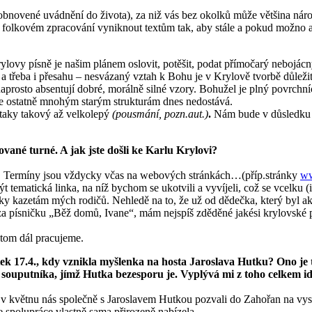
obnovené uvádnění do života), za niž vás bez okolků může většina náro
e folkovém zpracování vyniknout textům tak, aby stále a pokud možno 
rylovy písně je našim plánem oslovit, potěšit, podat přímočarý nebojácn
 a třeba i přesahu – nesvázaný vztah k Bohu je v Krylově tvorbě důlež
osto absentují dobré, morálně silné vzory. Bohužel je plný povrchníc
 se ostatně mnohým starým strukturám dnes nedostává.
 taky takový až velkolepý
(pousmání, pozn.aut.)
.
Nám bude v důsledku sta
vané turné. A jak jste došli ke Karlu Krylov
i?
í. Termíny jsou vždycky včas na webových stránkách…(příp.stránky
ww
ýt tematická linka, na níž bychom se ukotvili a vyvíjeli, což se vcelku (
ky kazetám mých rodičů. Nehledě na to, že už od dědečka, který byl ak
 za písničku „Běž domů, Ivane“, mám nejspíš zděděné jakési krylovské p
 tom dál pracujeme.
k 17.4., kdy vznikla myšlenka na hosta Jaroslava Hutku? Ono je t
va souputníka, jímž Hutka bezesporu je. Vyplývá mi z toho celkem 
v květnu nás společně s Jaroslavem Hutkou pozvali do Zahořan na vystoup
se spolupráce vlastně sama přirozeně nabízela.