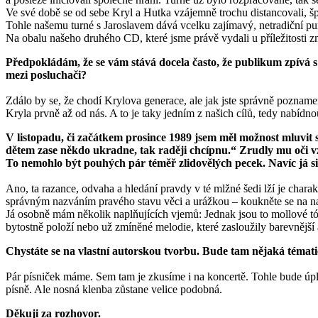
Ve své době se od sebe Kryl a Hutka vzájemně trochu distancovali, šp
Tohle našemu turné s Jaroslavem dává vcelku zajímavý, netradiční pu
Na obalu našeho druhého CD, které jsme právě vydali u příležitosti zm
Předpokládám
,
že se vám stává docela často, že publikum zpívá s
mez
i
posluchači?
Zdálo by se, že chodí Krylova generace, ale jak jste správně poznamen
Kryla prvně až od nás. A to je taky jedním z našich cílů, tedy nabídno
V listopadu,
či začátkem prosince 1989 jsem měl možnost mluvit s
dětem zase někdo ukradne, tak raději chcípnu.“ Zrudly mu oči vz
To nemohlo být pouhých pár téměř zlidovělých pecek. Navíc já si o
Ano, ta razance, odvaha a hledání pravdy v té mlžné šedi lží je chara
správným nazváním pravého stavu věci a urážkou – koukněte se na na
Já osobně mám několik naplňujících vjemů: Jednak jsou to mollové tóni
bytostně položí nebo už zmíněné melodie, které zasloužily barevnější 
Chystáte
se na vlastní autorskou tvorbu. Bude
tam nějaká témati
Pár písniček máme. Sem tam je zkusíme i na koncertě. Tohle bude úplně
písně. Ale nosná klenba zůstane velice podobná.
Děkuji
za rozhovor.