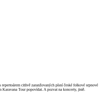
 repertoárem citlivě zaranžovaných písní české folkové srpnové
tem Karavana Tour popovídat. A pozvat na koncerty
,
jistě.