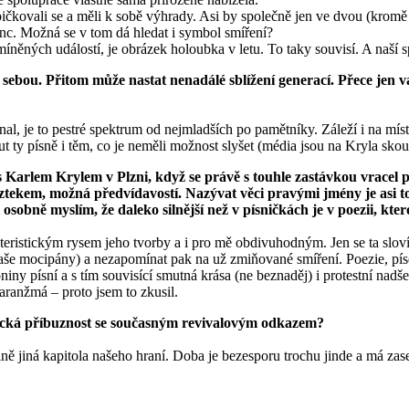
ičkovali se a měli k sobě výhrady. Asi by společně jen ve dvou (kromě
nc. Možná se v tom dá hledat i symbol smíření?
íněných událostí, je obrázek holoubka v letu. To taky souvisí. A naší s
 sebou. Přitom může nastat nenadálé sblížení generací. Přece jen 
al, je to pestré spektrum od nejmladších po pamětníky. Záleží i na míst
ut ty písně i těm, co je neměli možnost slyšet (média jsou na Kryla skou
 Karlem Krylem v Plzni, když se právě s touhle zastávkou vracel p
tekem, možná předvídavostí. Nazývat věci pravými jmény je asi to,
sobně myslím, že daleko silnější než v písničkách je v poezii, ktero
kteristickým rysem jeho tvorby a i pro mě obdivuhodným. Jen se ta sloví
še mocipány) a nezapomínat pak na už zmiňované smíření. Poezie, píse
ny písní a s tím souvisící smutná krása (ne beznaděj) i protestní nadše
aranžmá – proto jsem to zkusil.
cká příbuznost se současným revivalovým
odkazem?
 jiná kapitola našeho hraní. Doba je bezesporu trochu jinde a má zase 