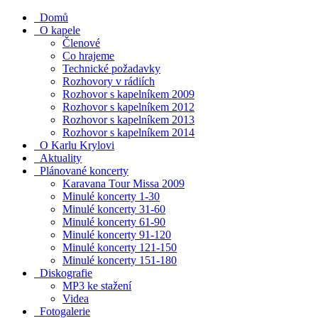
Domů
O kapele
Členové
Co hrajeme
Technické požadavky
Rozhovory v rádiích
Rozhovor s kapelníkem 2009
Rozhovor s kapelníkem 2012
Rozhovor s kapelníkem 2013
Rozhovor s kapelníkem 2014
O Karlu Krylovi
Aktuality
Plánované koncerty
Karavana Tour Missa 2009
Minulé koncerty 1-30
Minulé koncerty 31-60
Minulé koncerty 61-90
Minulé koncerty 91-120
Minulé koncerty 121-150
Minulé koncerty 151-180
Diskografie
MP3 ke stažení
Videa
Fotogalerie