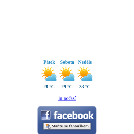
Pátek
Sobota
Neděle
28 °C
29 °C
33 °C
In-počasí