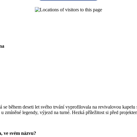
na
e během deseti let svého trvání vyprofilovala na revivalovou kapelu s
 u zmíněné legendy, výjezd na turné. Hezká příležitost si před projek
sa, ve svém
n
ázvu?