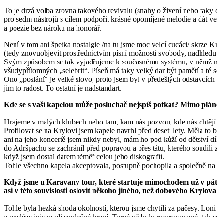
To
je d
rzá volba zrovna takového revivalu (snahy o živení nebo taky 
pro sedm nástrojů s cílem podpořit krásné opomíjené melodie a dát v
a poezie bez nároku na honorář
.
Není v tom ani špetka nostalgie /na tu jsme moc velcí cucáci/ skrze K
(tedy znovuobjevit prostřednictvím písní možnosti svobody, nadhledu
Svým způsobem se tak vyjadřujeme k současnému systému, v němž napr
všudypřítomných „selebrit“. Píseň má taky velký dar být pamětí a té
Ono „poslání“ je velké slovo, proto jsem byl v předešlých odstavcích
jim to radost. To ostatní je nadstandart.
Kde
se
s vaší kapelou může posluchač nejspíš potkat? Mimo pláno
Hrajeme v malých klubech nebo tam, kam nás pozvou, kde nás chtěj
Profilovat se na Krylovi jsem kapele navrhl před deseti lety. Měla to b
ani na jeho koncertě jsem nikdy nebyl, mám ho pod kůží od dětství dí
do Adršpachu se zachránil před popravou a přes tátu, kterého soudili
když jsem dostal darem téměř celou jeho diskografii.
Tohle všechno kapela akceptovala, postupně pochopila a společně na
Když
j
sme u Karavany tour, které startuje mimochodem už v páte
asi v této souvislosti oslovit někoho jiného, než dobového Krylo
Tohle byla hezká shoda okolností, kterou jsme chytili za pačesy. Loni 
a posléze iniciovali společné hraní. Turné už bylo rozpracované, tak 